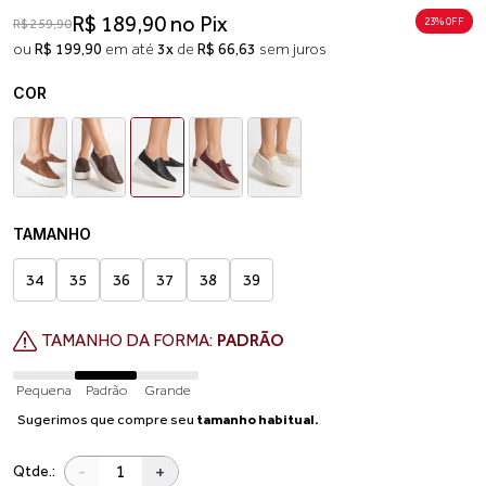
R$ 189,90 no Pix
23% 0FF
R$ 259,90
ou
R$ 199,90
em até
3x
de
R$ 66,63
sem juros
COR
TAMANHO
34
35
36
37
38
39
TAMANHO DA FORMA:
PADRÃO
Pequena
Padrão
Grande
Sugerimos que compre seu
tamanho habitual.
-
+
Qtde.: