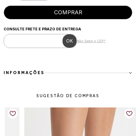
COMPRAR
CONSULTE FRETE E PRAZO DE ENTREGA
Não Sabe o CEP?
INFORMAÇÕES
Slip on em
preto
, com design moderno e minimalista. O modelo
possui acabamento com
textura em matelassê na parte frontal
,
SUGESTÃO DE COMPRAS
que agrega sofisticação ao visual. O formato sem cadarço garante
praticidade no calce, enquanto a
sola flatform em off white
traz
contraste e um toque contemporâneo à produção. Ideal para
compor looks casuais com estilo e conforto.
Detalhes do produto
Material:
Mix de materiais
Cor:
Preto