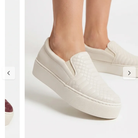
Medidas:
34 — aproximadamente 23,0 cm
35 — aproximadamente 23,5 cm
36 — aproximadamente 24,0 cm
37 — aproximadamente 25,0 cm
38 — aproximadamente 25,5 cm
39 — aproximadamente 26,0 cm
Para escolher o tamanho ideal, meça seu pé do dedão até o
calcanhar e adicione cerca de 0,5 cm de folga para garantir conforto
no uso. Se estiver entre dois tamanhos, opte pelo maior para um
encaixe mais confortável. E, se precisar ajustar, a primeira troca é
gratuita.