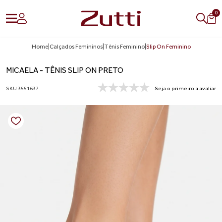
0
Home
|
Calçados Femininos
|
Tênis Feminino
|
Slip On Feminino
MICAELA - TÊNIS SLIP ON PRETO
SKU 3551637
Seja o primeiro a avaliar