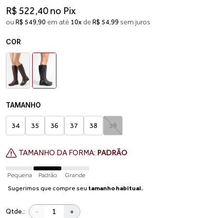
R$ 522,40 no Pix
ou
R$ 549,90
em até
10x
de
R$ 54,99
sem juros
COR
TAMANHO
34
35
36
37
38
39
TAMANHO DA FORMA:
PADRÃO
Pequena
Padrão
Grande
Sugerimos que compre seu
tamanho habitual.
-
+
Qtde.: