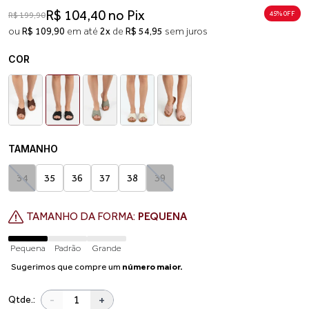
R$ 104,40 no Pix
45% 0FF
R$ 199,90
ou
R$ 109,90
em até
2x
de
R$ 54,95
sem juros
COR
TAMANHO
34
35
36
37
38
39
TAMANHO DA FORMA:
PEQUENA
Pequena
Padrão
Grande
Sugerimos que compre um
número maior.
-
+
Qtde.: