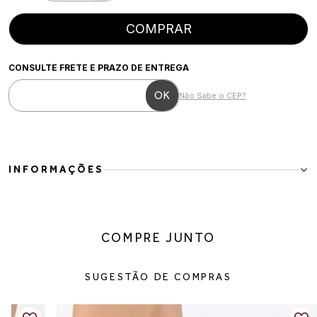
COMPRAR
CONSULTE FRETE E PRAZO DE ENTREGA
Não Sabe o CEP?
INFORMAÇÕES
Slide em tecido com tiras cruzadas
Casual e confortável, esse slide é ideal para o dia a dia. O cabedal
COMPRE JUNTO
em tecido com tiras largas cruzadas garante um ajuste macio ao pé,
enquanto o design minimalista traz versatilidade para diferentes
combinações.
SUGESTÃO DE COMPRAS
Detalhes do produto:
Material: tecido
Cor: preto