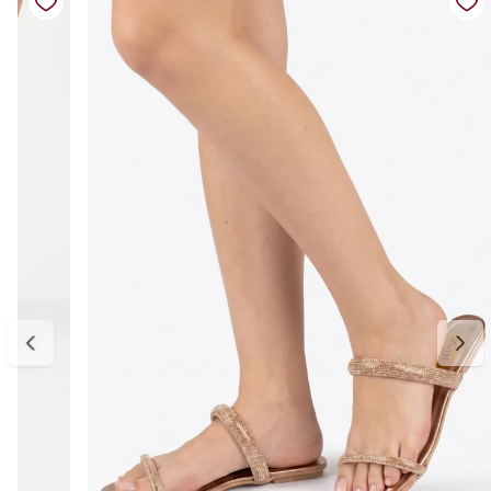
Fechamento: calce fácil
Solado: leve e confortável
Diferenciais: tiras cruzadas que proporcionam melhor ajuste e
visual moderno
Medidas da palmilha:
34 — aproximadamente 22,6 cm
35 — aproximadamente 23,3 cm
36 — aproximadamente 24,0 cm
37 — aproximadamente 24,6 cm
38 — aproximadamente 25,3 cm
39 — aproximadamente 26,0 cm
Para escolher o tamanho ideal, meça seu pé do dedão até o
calcanhar e adicione cerca de 0,5 cm de folga para garantir conforto
no uso. Se estiver entre dois tamanhos, opte pelo maior para um
encaixe mais confortável. E, se precisar ajustar, a primeira troca é
gratuita.