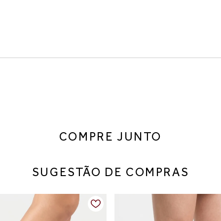
ção perfeita entre elegância e personalidade. Com design sofis
 em dias mais frios.
confortável, oferecendo ótimo ajuste ao pé e toque sofisticado.
do ao visual.
COMPRE JUNTO
ias, alfaiataria e jeans, sendo uma peça-chave para looks elegan
SUGESTÃO DE COMPRAS