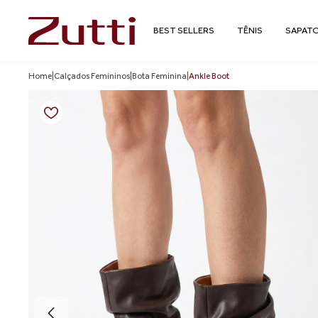
BEST SELLERS
TÊNIS
SAPAT
Home
|
Calçados Femininos
|
Bota Feminina
|
Ankle Boot