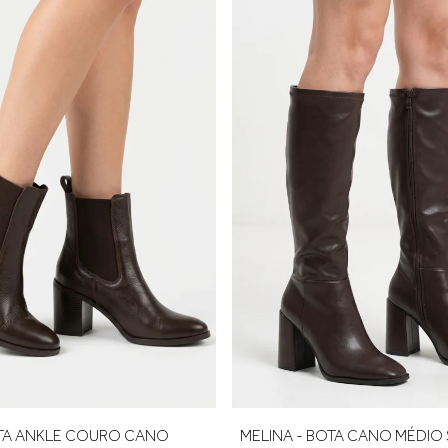
ho ideal. Considere aproximadamente 0,5 cm de folga para maior
eira troca é grátis.
BOTA CANO MÉDIO SALTO
LAURA - BOTA ANKLE COUR