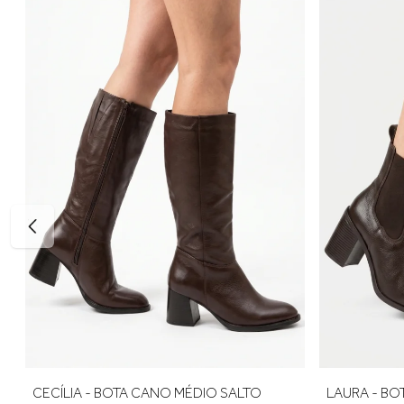
Altura do salto: aproximadamente 8,5 cm
Bico: Fino
Solado: Emborrachado antiderrapante
Palmilha: Macia e confortável
Estilo: Elegante, moderno e sofisticado
Tabela de medidas:
34 — aproximadamente 22,6 cm
35 — aproximadamente 23,3 cm
36 — aproximadamente 24,0 cm
37 — aproximadamente 24,6 cm
38 — aproximadamente 25,3 cm
39 — aproximadamente 26,0 cm
Indicamos medir o comprimento do pé para escolher o taman
numerações, recomendamos optar pelo número maior. A prim
NATALY - BOTA CANO MÉDIO SALTO
CECÍLIA - 