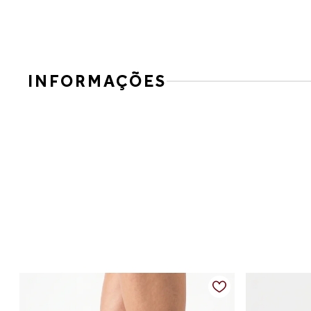
INFORMAÇÕES
Bota Feminina Slouch em Couro Vegano Marrom
A Bota Feminina Slouch em Couro Vegano Marrom é a combina
moderno e marcante, ideal para compor produções estilosas
Confeccionada em couro vegano, possui acabamento macio e 
enquanto o bico fino alonga a silhueta e adiciona um ar refina
Versátil e atemporal, combina facilmente com vestidos, sa
Detalhes do produto:
Material externo: Couro vegano
Cor: Marrom
Modelo: Bota slouch feminina
Altura do cano: aproximadamente 21 cm
Salto: Anabela