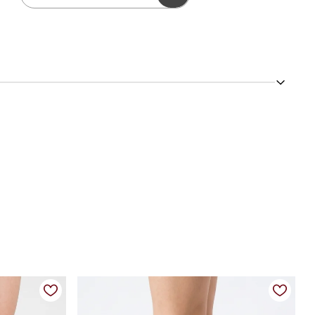
ticado e efeito drapeado no cano, o modelo traz um visual
 O salto anabela traz estabilidade e conforto no caminhar,
tes e contemporâneos.