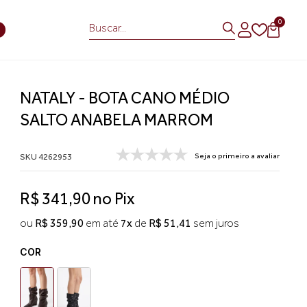
0
S
NATALY - BOTA CANO MÉDIO
SALTO ANABELA MARROM
SKU 4262953
Seja o primeiro a avaliar
R$ 341,90 no Pix
ou
R$ 359,90
em até
7x
de
R$ 51,41
sem juros
COR