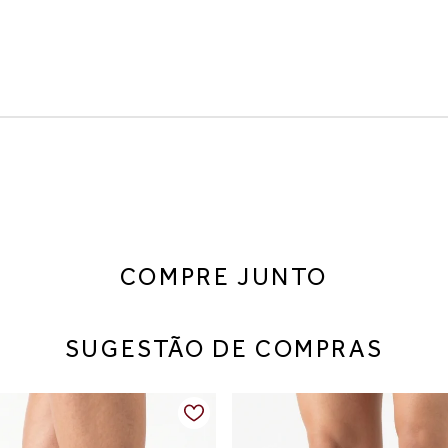
Marrom
ita para compor looks modernos e elegantes no inverno. O design
ade no uso diário.
COMPRE JUNTO
SUGESTÃO DE COMPRAS