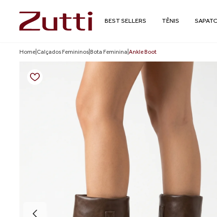
BEST SELLERS
TÊNIS
SAPAT
Home
|
Calçados Femininos
|
Bota Feminina
|
Ankle Boot