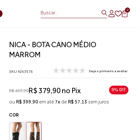
0
S
NICA - BOTA CANO MÉDIO
MARROM
SKU 4263576
Seja o primeiro a avaliar
R$ 379,90 no Pix
9% 0FF
R$ 439,90
ou
R$ 399,90
em até
7x
de
R$ 57,13
sem juros
COR