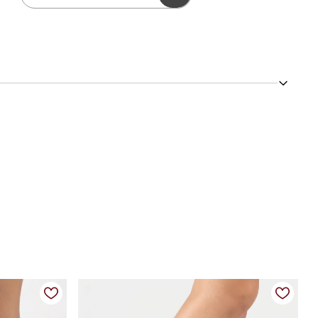
 com cano mais soltinho e detalhe lateral traz um toque