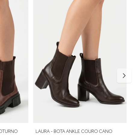
rto no uso. Se estiver entre dois tamanhos, opte pelo maior
COTURNO
LAURA - BOTA ANKLE COURO CANO