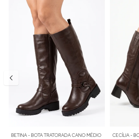
Diferenciais: detalhe lateral com tira e fivela decorativa, v
Tabela de medidas:
34 — aproximadamente 22,1 a 22,6 cm
35 — aproximadamente 22,7 a 23,3 cm
36 — aproximadamente 23,4 a 24,0 cm
37 — aproximadamente 24,1 a 24,7 cm
38 — aproximadamente 24,8 a 25,3 cm
39 — aproximadamente 25,4 a 26,0 cm
Para escolher o tamanho ideal, meça seu pé do dedão até o 
para um encaixe mais confortável. E, se precisar ajustar, a p
BETINA - BOTA TRATORADA CANO MÉDIO
CECÍLIA - 