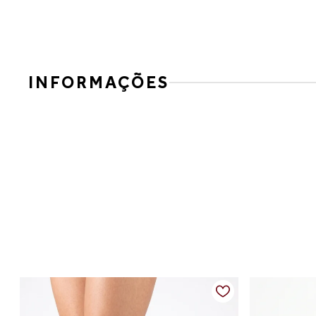
INFORMAÇÕES
Bota Feminina Couro Vegano Cano Médio Salto Bloco 
Cheia de personalidade, essa bota em couro vegano é perfe
fashion, enquanto o salto bloco garante conforto e estabilid
Detalhes do produto:
Material: couro vegano
Altura do salto: aproximadamente 6 a 7 cm
Tipo de salto: bloco
Palmilha: acolchoada
Calcanheira: com suporte extra para maior conforto
Bico: levemente fino
Fechamento: calce fácil
Solado: resistente com boa aderência