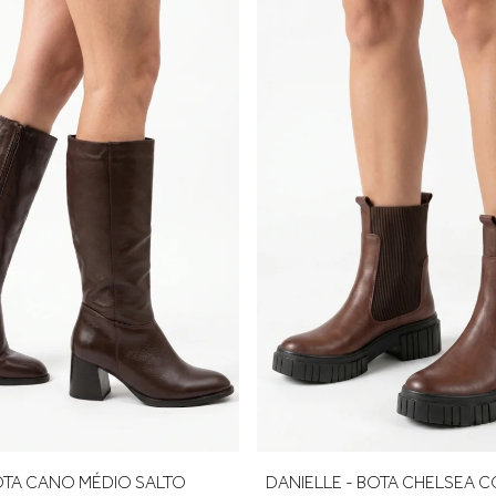
isual moderno e elegante
calcanhar e adicione cerca de 0,5 cm de folga para garantir confo
rimeira troca é gratuita.
BOTA CANO MÉDIO SALTO
DANIELLE - BOTA CHELSEA 