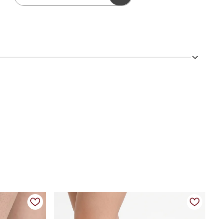
tes em tons neutros com detalhe em verde trazem um toque