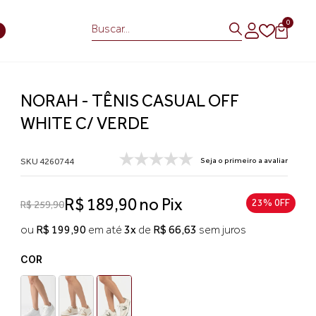
0
S
NORAH - TÊNIS CASUAL OFF
WHITE C/ VERDE
SKU 4260744
Seja o primeiro a avaliar
R$ 189,90 no Pix
23% 0FF
R$ 259,90
ou
R$ 199,90
em até
3x
de
R$ 66,63
sem juros
COR