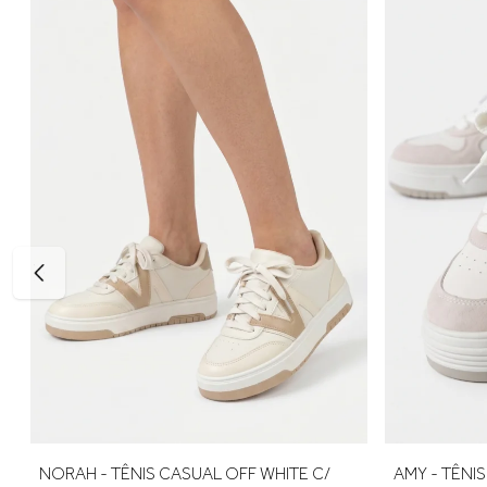
35 — aproximadamente 23,33 cm
36 — aproximadamente 24,00 cm
37 — aproximadamente 24,67 cm
38 — aproximadamente 25,33 cm
39 — aproximadamente 26,00 cm
Para escolher o tamanho ideal, meça seu pé do dedão até o 
para um encaixe mais confortável. E, se precisar ajustar, a p
AMY - TÊNIS CASUAL OFF WHITE C/ VERDE
NORAH - TÊ