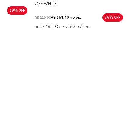
19% 0FF
R$ 208,90 no pix
19% 0FF
R$ 269,90
ou R$ 219,90 em até 4x s/ juros