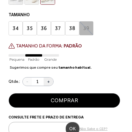
TAMANHO
34
35
36
37
38
39
TAMANHO DA FORMA:
PADRÃO
Pequena
Padrão
Grande
Sugerimos que compre seu
tamanho habitual.
-
+
Qtde.:
COMPRAR
CONSULTE FRETE E PRAZO DE ENTREGA
Não Sabe o CEP?