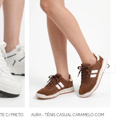
rto no uso. Se estiver entre dois tamanhos, opte pelo maior
/ VERDE
AMY - TÊNIS CASUAL OFF WHITE C/ PRETO