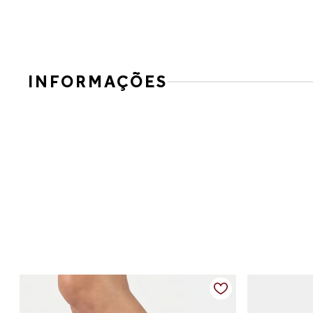
INFORMAÇÕES
Tênis casual em couro ecológico com recortes modern
Com um visual clean e contemporâneo, este tênis em couro
atual e versátil para compor diferentes looks.
Detalhes do produto:
Material: couro ecológico
Cor: off-white com detalhes em verde e bege
Fechamento: cadarço ajustável
Solado: borracha antiderrapante
Bico: arredondado
Diferenciais: leve, confortável e com design moderno
Medidas:
34 — aproximadamente 22,67 cm