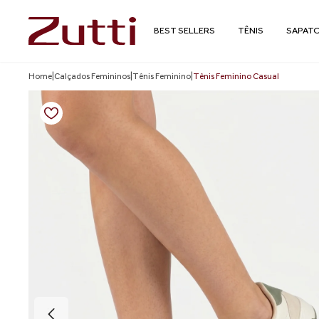
BEST SELLERS
TÊNIS
SAPAT
Home
|
Calçados Femininos
|
Tênis Feminino
|
Tênis Feminino Casual