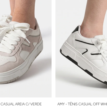
calcanhar e adicione cerca de 0,5 cm de folga para garantir confo
rimeira troca é gratuita.
NIS CASUAL OFF WHITE C/
AMY - TÊNIS CASUAL AREIA C