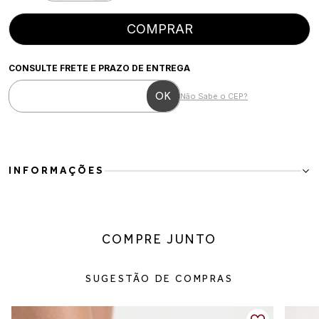
COMPRAR
CONSULTE FRETE E PRAZO DE ENTREGA
Não Sabe o CEP?
INFORMAÇÕES
Mocassim Clássico Marrom
Minimalista e elegante, esse mocassim em couro vegano marrom é a
definição de versatilidade. Com design limpo e acabamento
COMPRE JUNTO
sofisticado, ele transita facilmente entre produções casuais e mais
alinhadas, sendo um essencial no guarda-roupa.
Detalhes do produto:
SUGESTÃO DE COMPRAS
Material: couro vegano
Cor: marrom
Fechamento: calce fácil