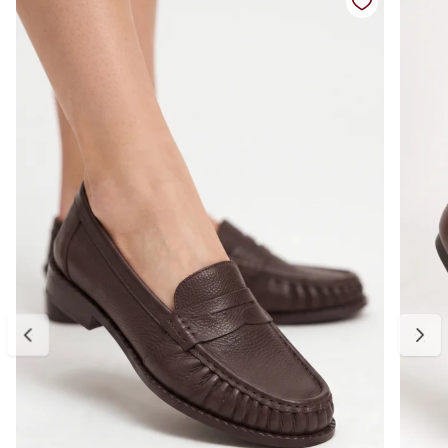
Solado: leve e confortável
Diferenciais: design clássico, acabamento liso e alta versatilidade
Tabela de medidas:
34 — aproximadamente 22,6 cm
35 — aproximadamente 23,3 cm
36 — aproximadamente 24,0 cm
37 — aproximadamente 24,6 cm
38 — aproximadamente 25,3 cm
39 — aproximadamente 26,0 cm
Para escolher o tamanho ideal, meça seu pé do dedão até o
calcanhar e adicione cerca de 0,5 cm de folga para garantir conforto
no uso. Se estiver entre dois tamanhos, opte pelo maior para um
encaixe mais confortável. E, se precisar ajustar, a primeira troca é
gratuita.