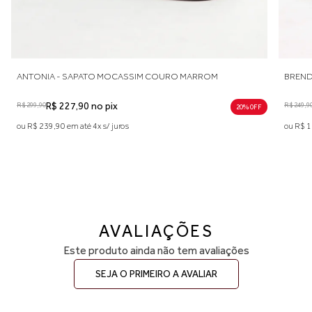
A - SAPATO MOCASSIM COURO MARROM
BRENDA - SAPATO
$ 227,90 no pix
R$ 249,90
R$ 170,90 n
20% 0FF
,90 em até 4x s/ juros
ou R$ 179,90 em até 3x
AVALIAÇÕES
Este produto ainda não tem avaliações
SEJA O PRIMEIRO A AVALIAR