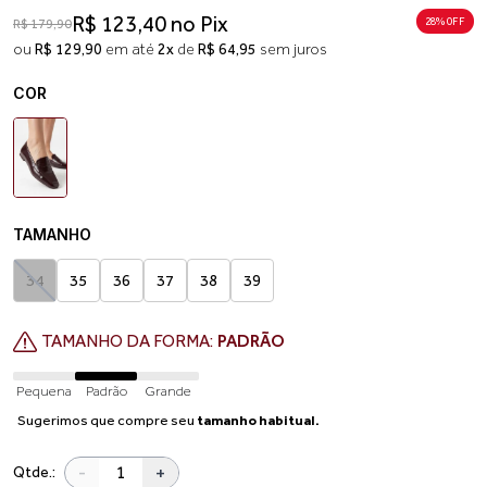
R$ 123,40 no Pix
28% 0FF
R$ 179,90
ou
R$ 129,90
em até
2x
de
R$ 64,95
sem juros
COR
TAMANHO
34
35
36
37
38
39
TAMANHO DA FORMA:
PADRÃO
Pequena
Padrão
Grande
Sugerimos que compre seu
tamanho habitual.
-
+
Qtde.: