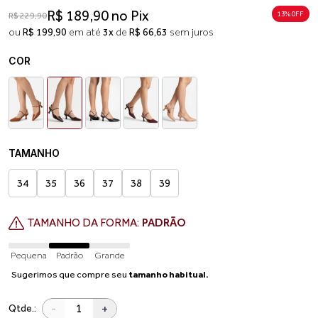
R$ 189,90 no Pix
13% 0FF
R$ 229,90
ou
R$ 199,90
em até
3x
de
R$ 66,63
sem juros
COR
TAMANHO
34
35
36
37
38
39
TAMANHO DA FORMA:
PADRÃO
Pequena
Padrão
Grande
Sugerimos que compre seu
tamanho habitual.
-
+
Qtde.: