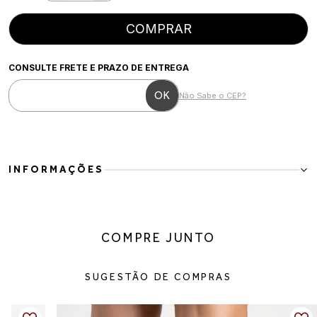
COMPRAR
CONSULTE FRETE E PRAZO DE ENTREGA
Não Sabe o CEP?
INFORMAÇÕES
Scarpin slingback marrom com bico fino, tiras duplas com fivela
ajustável e salto taça médio de 5 cm, que garantem conforto e
sofisticação. Possui solado compatível e palmilha macia,
COMPRE JUNTO
proporcionando calce firme e agradável. Modelo versátil e
elegante, ideal para o dia a dia, trabalho ou ocasiões casuais.
SUGESTÃO DE COMPRAS
Detalhes do produto
Material:
Napa