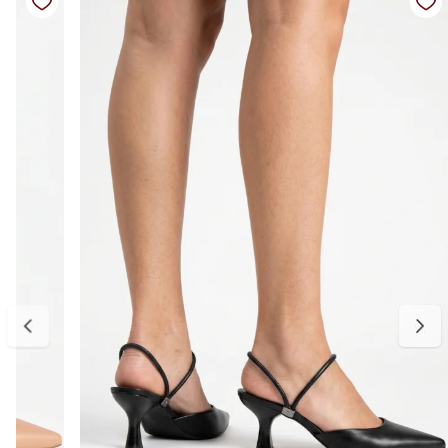
Cor:
Marrom
Altura do salto:
5 cm (salto taça médio)