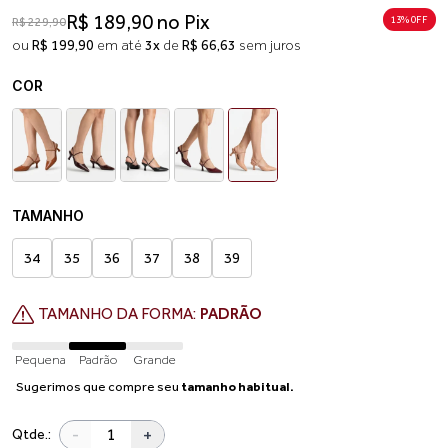
R$ 189,90 no Pix
13% 0FF
R$ 229,90
ou
R$ 199,90
em até
3x
de
R$ 66,63
sem juros
COR
TAMANHO
34
35
36
37
38
39
TAMANHO DA FORMA:
PADRÃO
Pequena
Padrão
Grande
Sugerimos que compre seu
tamanho habitual.
-
+
Qtde.: