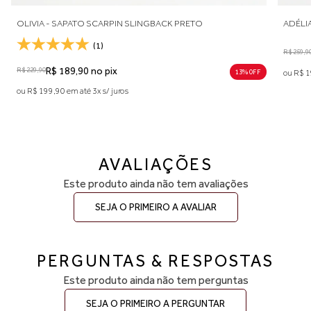
PIN SLINGBACK PRETO
ADÉLIA - SAPATO SCARPIN SLIN
R$ 259,90
R$ 189,90 no pix
ix
13% 0FF
ou R$ 199,90 em até 3x s/ juros
juros
AVALIAÇÕES
Este produto ainda não tem avaliações
SEJA O PRIMEIRO A AVALIAR
PERGUNTAS & RESPOSTAS
Este produto ainda não tem perguntas
SEJA O PRIMEIRO A PERGUNTAR