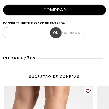
COMPRAR
CONSULTE FRETE E PRAZO DE ENTREGA
Não Sabe o CEP?
INFORMAÇÕES
Scarpin slingback nude com bico fino, tiras duplas com fivela
ajustável e salto taça médio de 5 cm, que garantem conforto e
SUGESTÃO DE COMPRAS
sofisticação. Possui solado compatível e palmilha macia,
proporcionando calce firme e agradável. Modelo versátil e
elegante, ideal para o dia a dia, trabalho ou ocasiões casuais.
Detalhes do produto
Material:
Napa