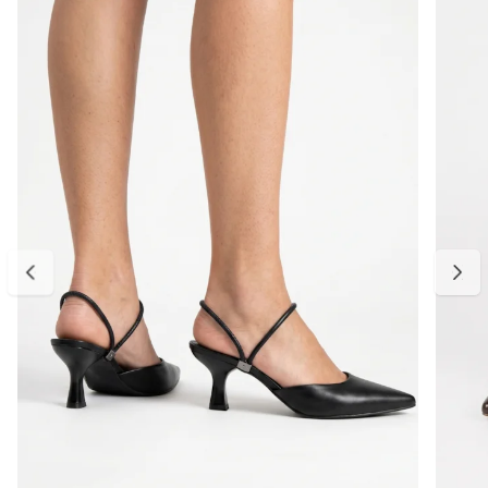
Cor:
Nude
Altura do salto:
5 cm (salto taça médio)