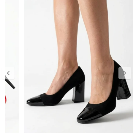
sofisticado à produção.
Ideal para compor looks sociais, produções elegantes e até
combinações mais casuais com alfaiataria ou jeans, é um modelo
versátil que une conforto e estilo.
Detalhes do produto:
Material externo: Couro vegano
Cor: Preto
Modelo: Scarpin feminino com tiras
Fechamento: Fivela ajustável
Salto: Bloco alto
Bico: Fino
Solado: Emborrachado
Palmilha: Macia e confortável
Estilo: Elegante, moderno e versátil