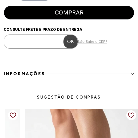
COMPRAR
CONSULTE FRETE E PRAZO DE ENTREGA
Não Sabe o CEP?
INFORMAÇÕES
Scarpin Feminino em Couro Vegano Preto
O Scarpin Feminino em Couro Vegano Preto é a escolha perfeita
SUGESTÃO DE COMPRAS
para quem busca elegância e sofisticação em um modelo moderno
e versátil. Com design refinado e tiras delicadas que valorizam o pé,
ele traz um visual feminino e atemporal para diferentes ocasiões.
Confeccionado em couro vegano, possui acabamento macio e
confortável, além de estrutura que proporciona melhor ajuste ao
calce. O salto bloco alto garante estabilidade e segurança,
enquanto o bico fino alonga a silhueta e acrescenta um toque