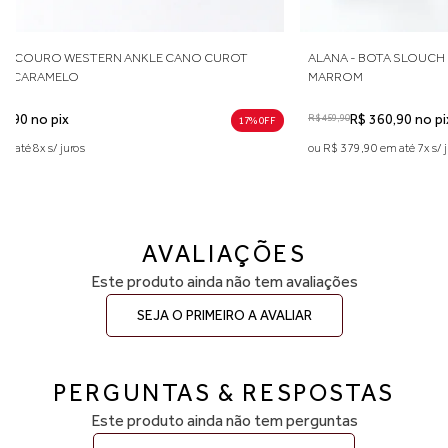
38 — aproximadamente 25,4 a 26,0 cm
39 — aproximadamente 26,1 a 26,6 cm
Indicamos medir o comprimento do pé para escolher o tamanho
CHIARA - BOTA COURO WESTERN ANKLE CANO CUROT
ALANA
ideal. Considere aproximadamente 0,5 cm de folga para maior
SALTO BLOCO CARAMELO
MARR
conforto no uso diário. Caso esteja entre duas numerações,
recomendamos optar pelo número maior. A primeira troca é grátis.
R$ 529,90
R$ 417,90 no pix
R$ 459,9
17% 0FF
ou R$ 439,90 em até 8x s/ juros
ou R$ 3
AVALIAÇÕES
Este produto ainda não tem avaliações
SEJA O PRIMEIRO A AVALIAR
PERGUNTAS & RESPOSTAS
Este produto ainda não tem perguntas