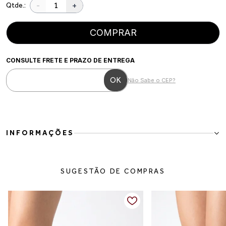
-
+
Qtde.:
COMPRAR
CONSULTE FRETE E PRAZO DE ENTREGA
Não Sabe o CEP?
INFORMAÇÕES
Bota Western Feminina Cano Longo em Camurça Caramelo
A Bota Western Feminina Cano Longo em Camurça Caramelo é
SUGESTÃO DE COMPRAS
perfeita para mulheres que gostam de unir elegância, personalidade
e conforto em um único calçado. Inspirada no estilo western, ela
traz um visual marcante e atemporal, ideal para compor produções
cheias de charme durante as estações mais frias.
Confeccionada em camurça de toque macio, o modelo possui cano
longo com efeito slouch, criando um caimento despojado e