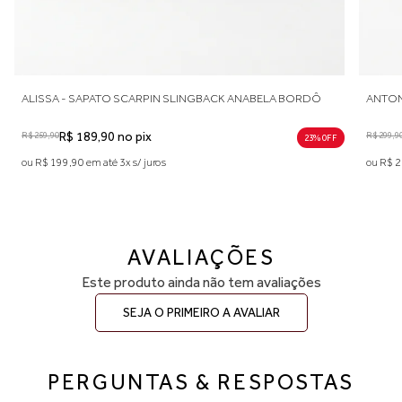
 SCARPIN SLINGBACK ANABELA BORDÔ
ANTONIA - SAPATO MOCAS
no pix
R$ 299,90
R$ 227,90 no pix
23% 0FF
3x s/ juros
ou R$ 239,90 em até 4x s/ juros
AVALIAÇÕES
Este produto ainda não tem avaliações
SEJA O PRIMEIRO A AVALIAR
PERGUNTAS & RESPOSTAS