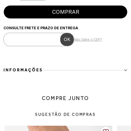
COMPRAR
CONSULTE FRETE E PRAZO DE ENTREGA
Não Sabe o CEP?
INFORMAÇÕES
Sapato Boneca Feminino em Bordô
O Sapato Boneca Feminino em Bordô une delicadeza, estilo retrô e
modernidade em um modelo cheio de personalidade. O tom bordô
COMPRE JUNTO
traz sofisticação ao visual, enquanto a tira com fivela adiciona
charme e um toque clássico que nunca sai de moda.
Confeccionado em couro ecológico, possui acabamento macio e
SUGESTÃO DE COMPRAS
confortável, ideal para acompanhar a rotina com praticidade e
elegância. O salto baixo e o solado robusto garantem estabilidade
e conforto no caminhar, tornando o modelo perfeito para uso