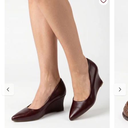
prolongado no dia a dia.
Versátil e estiloso, combina facilmente com vestidos, saias,
alfaiataria e produções casuais, criando looks modernos com uma
pegada vintage e feminina.
Detalhes do produto:
Material externo: Couro ecológico
Cor: Bordô
Modelo: Sapato boneca feminino
Fechamento: Fivela ajustável
Salto: Baixo
Altura do salto: aproximadamente 4,3 cm
Bico: Arredondado
Solado: Emborrachado robusto
Palmilha: Macia e confortável
Estilo: Clássico, moderno e versátil