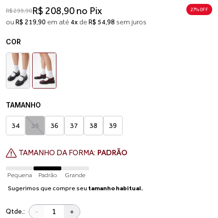
R$ 208,90 no Pix
27% 0FF
R$ 299,90
ou
R$ 219,90
em até
4x
de
R$ 54,98
sem juros
COR
TAMANHO
34
35
36
37
38
39
TAMANHO DA FORMA:
PADRÃO
Pequena
Padrão
Grande
Sugerimos que compre seu
tamanho habitual.
-
+
Qtde.: