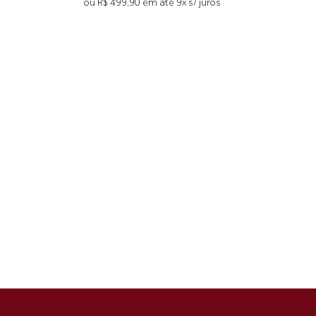
ou R$ 499,90 em até 9x s/ juros