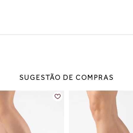
bota é a escolha perfeita. Com design minimalista e acabamento s
iões especiais.
que alonga a silhueta, salto fino de aproximadamente 8 cm que tra
rnidade, tornando o modelo uma peça versátil para diferentes est
SUGESTÃO DE COMPRAS