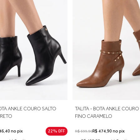
do dedão ao calcanhar e considere aproximadamente 0,5 cm de fo
eira troca é gratuita.
OTA ANKLE COURO SALTO
TALITA - BOTA ANKLE COURO
PRETO
FINO CARAMELO
46,40 no pix
22% 0FF
R$ 474,90 no pix
R$ 599,90