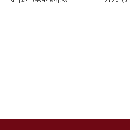
ou R$ 469,90 em até 9x s/ juros
ou R$ 469,90 