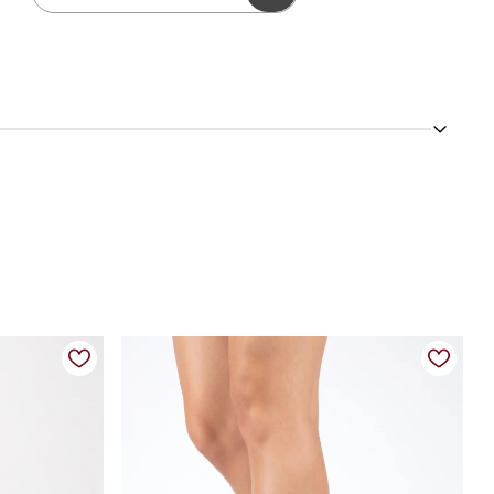
ofisticado, ela é ideal para compor produções refinadas,
z feminilidade ao visual e fechamento por zíper lateral para
ilos.