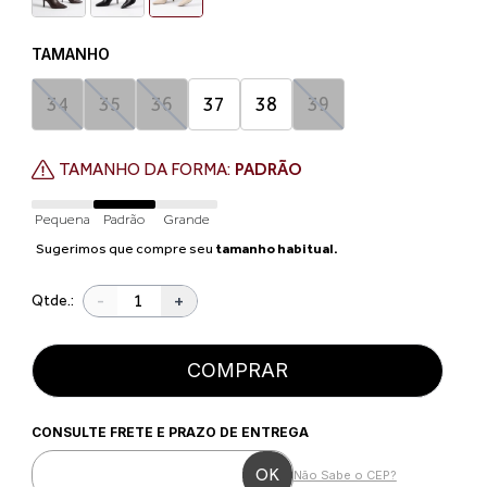
TAMANHO
34
35
36
37
38
39
TAMANHO DA FORMA:
PADRÃO
Pequena
Padrão
Grande
Sugerimos que compre seu
tamanho habitual.
-
+
Qtde.:
COMPRAR
CONSULTE FRETE E PRAZO DE ENTREGA
Não Sabe o CEP?