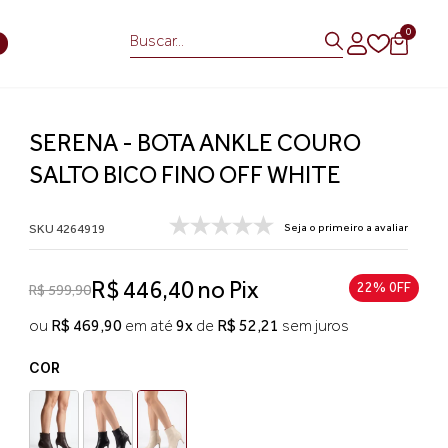
0
S
SERENA - BOTA ANKLE COURO
SALTO BICO FINO OFF WHITE
SKU 4264919
Seja o primeiro a avaliar
R$ 446,40 no Pix
22% 0FF
R$ 599,90
ou
R$ 469,90
em até
9x
de
R$ 52,21
sem juros
COR