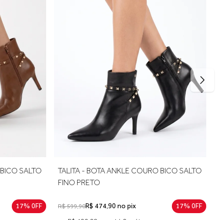
lga para maior conforto. Caso sua medida fique entre duas
 BICO SALTO
TALITA - BOTA ANKLE COURO BICO SALTO
FINO PRETO
17% 0FF
R$ 474,90 no pix
17% 0FF
R$ 599,90