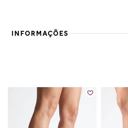
INFORMAÇÕES
Para mulheres que buscam elegância em cada detalhe, esta 
valorizando desde looks casuais até combinações para ocas
Confeccionada em couro de alta qualidade, possui bico fino 
um calce prático. A cor off white acrescenta leveza e mode
Detalhes do produto
Material: Couro
Cor: Off White
Altura aproximada do salto: 8 cm
Tipo de salto: Fino
Fechamento: Zíper lateral
Bico: Fino
Design clássico e sofisticado