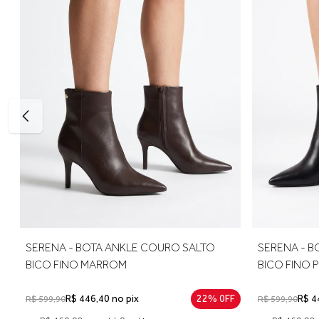
Tabela de medidas
34: aproximadamente 22,6 cm
35: aproximadamente 23,3 cm
36: aproximadamente 24 cm
37: aproximadamente 24,6 cm
38: aproximadamente 25,3 cm
39: aproximadamente 26 cm
Para escolher o tamanho ideal, meça o comprimento do pé 
numerações, recomendamos optar pelo número maior. A prim
SERENA - BOTA ANKLE COURO SALTO
SERENA - B
BICO FINO MARROM
BICO FINO 
R$ 446,40 no pix
22% 0FF
R$ 4
R$ 599,90
R$ 599,90