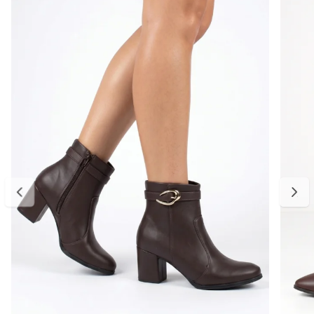
moderno e despojado, combinando perfeitamente com vestidos,
saias, jeans ou alfaiataria.
Detalhes do produto
Material: Couro vegano
Cor: Marrom
Salto bloco confortável
Bico fino
Fechamento por zíper lateral
Cano com efeito scrunchie
Design clássico e versátil
Tabela de medidas
34: aproximadamente 22,6 cm
35: aproximadamente 23,3 cm
36: aproximadamente 24 cm
37: aproximadamente 24,6 cm
38: aproximadamente 25,3 cm
39: aproximadamente 26 cm
Para escolher o tamanho ideal, meça o comprimento do pé do
dedão ao calcanhar e considere aproximadamente 0,5 cm de folga
para maior conforto. Caso sua medida fique entre duas
numerações, recomendamos optar pelo número maior. A primeira
troca é gratuita.