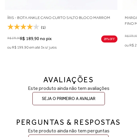
OCO MARROM
MARGOT - BOTA ANKLE CANO CURTO SALTO BLOCO E 
FINO MARROM
R$ 379,90
R$ 246,90 no pix
32
29% 0FF
ou R$ 259,90 em até 5x s/ juros
AVALIAÇÕES
Este produto ainda não tem avaliações
SEJA O PRIMEIRO A AVALIAR
PERGUNTAS & RESPOSTAS
Este produto ainda não tem perguntas