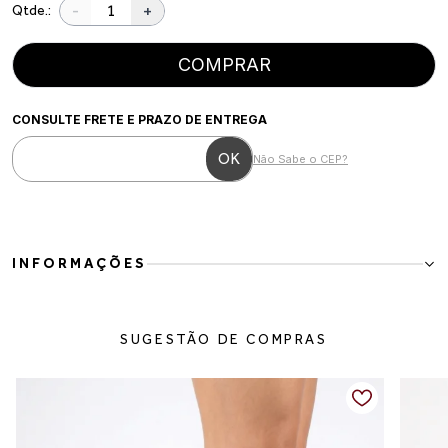
-
+
Qtde.:
COMPRAR
CONSULTE FRETE E PRAZO DE ENTREGA
Não Sabe o CEP?
INFORMAÇÕES
Para mulheres que valorizam conforto, elegância e praticidade, esta
bota é a escolha ideal para compor produções versáteis nos dias
SUGESTÃO DE COMPRAS
mais frios. Seu design atemporal, com cano de efeito scrunchie,
adiciona personalidade ao visual sem abrir mão da sofisticação.
Confeccionada em couro vegano, possui bico fino que alonga a
silhueta, salto bloco que garante estabilidade e conforto ao
caminhar, além de fechamento por zíper lateral para um calce rápido
e prático. O cano com efeito enrugado (scrunchie) traz um toque