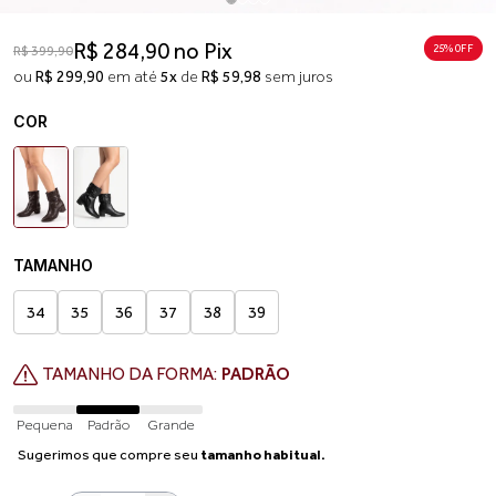
R$ 284,90 no Pix
25% 0FF
R$ 399,90
ou
R$ 299,90
em até
5x
de
R$ 59,98
sem juros
COR
TAMANHO
34
35
36
37
38
39
TAMANHO DA FORMA:
PADRÃO
Pequena
Padrão
Grande
Sugerimos que compre seu
tamanho habitual.