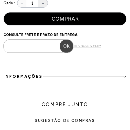
-
+
Qtde.:
COMPRAR
CONSULTE FRETE E PRAZO DE ENTREGA
Não Sabe o CEP?
INFORMAÇÕES
Para mulheres que buscam elegância em cada detalhe, esta bota é a
escolha perfeita. Com design minimalista e acabamento sofisticado,
ela é ideal para compor produções refinadas, valorizando desde
COMPRE JUNTO
looks casuais até combinações para ocasiões especiais.
Confeccionada em couro de alta qualidade, possui bico fino que
alonga a silhueta, salto fino de aproximadamente 8 cm que traz
SUGESTÃO DE COMPRAS
feminilidade ao visual e fechamento por zíper lateral para um calce
prático.