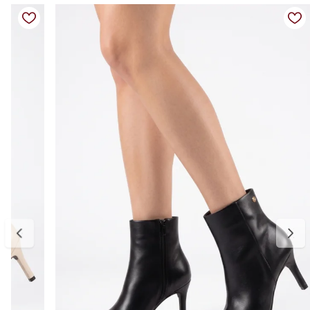
Detalhes do produto
Material: Couro
Cor: Caramelo
Altura aproximada do salto: 8 cm
Tipo de salto: Fino
Fechamento: Zíper lateral
Bico: Fino
Design clássico e sofisticado
Tabela de medidas
34: aproximadamente 22,6 cm
35: aproximadamente 23,3 cm
36: aproximadamente 24 cm
37: aproximadamente 24,6 cm
38: aproximadamente 25,3 cm
39: aproximadamente 26 cm
Para escolher o tamanho ideal, meça o comprimento do pé do
dedão ao calcanhar e considere aproximadamente 0,5 cm de folga
para maior conforto. Caso sua medida fique entre duas
numerações, recomendamos optar pelo número maior. A primeira
troca é gratuita.