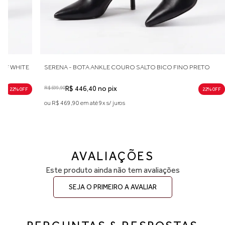
INO MARROM
SERENA - BOTA ANKLE COURO SALTO BICO FINO OFF WH
R$ 599,90
R$ 446,40 no pix
22% 0FF
22% 
ou R$ 469,90 em até 9x s/ juros
AVALIAÇÕES
Este produto ainda não tem avaliações
SEJA O PRIMEIRO A AVALIAR