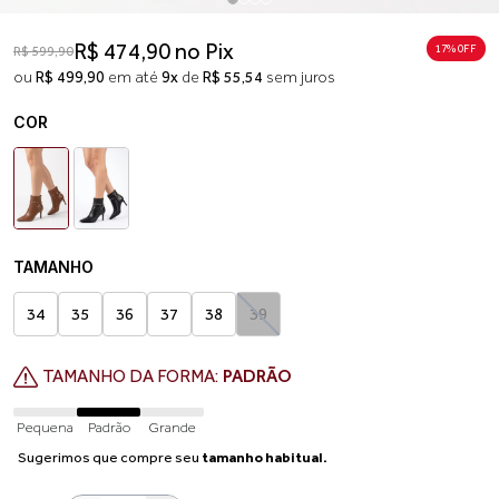
R$ 474,90 no Pix
17% 0FF
R$ 599,90
ou
R$ 499,90
em até
9x
de
R$ 55,54
sem juros
COR
TAMANHO
34
35
36
37
38
39
TAMANHO DA FORMA:
PADRÃO
Pequena
Padrão
Grande
Sugerimos que compre seu
tamanho habitual.