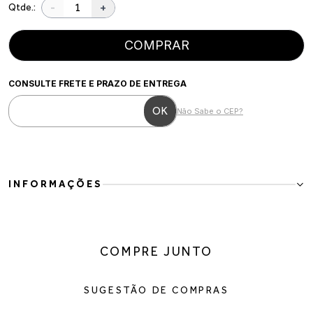
-
+
Qtde.:
COMPRAR
CONSULTE FRETE E PRAZO DE ENTREGA
Não Sabe o CEP?
INFORMAÇÕES
Bota Feminina Over The Knee em Couro Vegano Marrom
A Bota Feminina Over The Knee em Couro Vegano Marrom é a
escolha perfeita para quem busca elegância e impacto visual em
COMPRE JUNTO
uma única peça. Com cano longo, bico fino e salto delicado, o
modelo alonga a silhueta e adiciona sofisticação instantânea a
qualquer produção.
SUGESTÃO DE COMPRAS
Seu design minimalista valoriza a beleza da modelagem, enquanto o
acabamento em couro vegano marrom traz versatilidade para