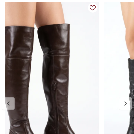
composições que vão do casual chic às ocasiões especiais. O cano
alto com efeito levemente estruturado cria um visual moderno e
feminino, ideal para usar com vestidos, saias, shorts ou peças de
alfaiataria.
Clássica, elegante e atemporal, é uma bota que transforma o look
com personalidade e sofisticação.
Detalhes do produto:
Material externo: Couro vegano
Cor: Marrom
Salto: Fino
Bico: Fino
Estilo: Over The Knee
Cano: Longo
Diferencial: Design elegante e minimalista que alonga a silhueta
Palmilha: Macia e confortável
Solado: Emborrachado para maior estabilidade