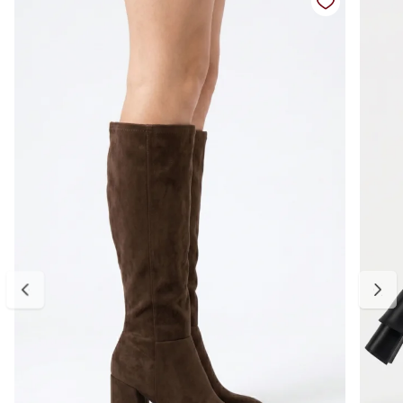
Salto: aproximadamente 8 cm
Bico: fino
Diferenciais: design clean com cano estruturado e acabamento
sofisticado
Circunferência do cano:
34 — aproximadamente 30,92 cm
35 — aproximadamente 31,65 cm
36 — aproximadamente 32,45 cm
37 — aproximadamente 33,22 cm
38 — aproximadamente 33,98 cm
39 — aproximadamente 34,75 cm
Medidas da palmilha:
34 — aproximadamente 25,38 cm
35 — aproximadamente 25,54 cm
36 — aproximadamente 26,20 cm
37 — aproximadamente 26,86 cm
38 — aproximadamente 27,52 cm
39 — aproximadamente 28,18 cm
Para escolher o tamanho ideal, meça seu pé do dedão até o
calcanhar e adicione cerca de 0,5 cm de folga para garantir conforto
no uso. Se estiver entre dois tamanhos, opte pelo maior para um
encaixe mais confortável. E, se precisar ajustar, a primeira troca é