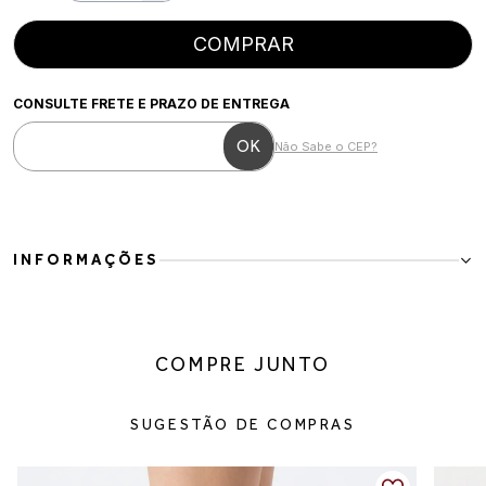
COMPRAR
CONSULTE FRETE E PRAZO DE ENTREGA
Não Sabe o CEP?
INFORMAÇÕES
Bota em couro vegano com salto médio e cano estruturado
Minimalista e elegante, essa bota em couro vegano é perfeita para
composições sofisticadas e atemporais. O design clean com cano
COMPRE JUNTO
estruturado traz modernidade ao visual, enquanto o salto médio
garante conforto e estabilidade para o dia a dia.
Detalhes do produto:
SUGESTÃO DE COMPRAS
Material: couro vegano
Cor: marrom
Fechamento: calce fácil