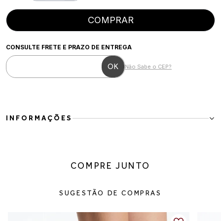
COMPRAR
CONSULTE FRETE E PRAZO DE ENTREGA
Não Sabe o CEP?
INFORMAÇÕES
Bota Feminina Over The Knee em Couro Vegano Caramelo
A Bota Feminina Over The Knee em Couro Vegano Caramelo é a
escolha perfeita para quem busca sofisticação e elegância em um
COMPRE JUNTO
modelo marcante e atemporal. O cano alto alongado valoriza a
silhueta, enquanto o tom caramelo adiciona charme e versatilidade
para compor produções sofisticadas.
SUGESTÃO DE COMPRAS
Confeccionada em couro vegano, possui acabamento macio e
confortável, proporcionando ótimo ajuste ao calce e um visual
refinado. O salto fino médio traz feminilidade e estabilidade,