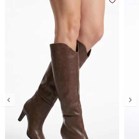
enquanto o bico fino alonga o visual e reforça a elegância da peça.
Ideal para combinar com vestidos, saias, alfaiataria e jeans, é uma
bota poderosa para looks modernos e elegantes em dias mais frios.
Detalhes do produto:
Material externo: Couro vegano
Cor: Caramelo
Modelo: Bota over the knee feminina
Cano: Alto
Fechamento: Calce fácil
Salto: Fino médio
Bico: Fino
Solado: Emborrachado
Palmilha: Macia e confortável
Estilo: Elegante, sofisticado e moderno