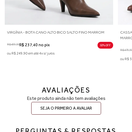
VIRGÍNIA - BOTA CANO ALTO BICO SALTO FINO MARROM
CASSA
MARR
R$ 499,90
R$ 237,40 no pix
50% 0FF
R$ 479,9
ou R$ 249,90 em até 4x s/ juros
ou R$ 3
AVALIAÇÕES
Este produto ainda não tem avaliações
SEJA O PRIMEIRO A AVALIAR
PERGUNTAS & RESPOSTAS