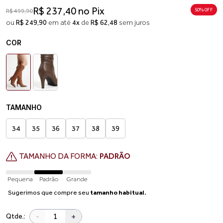
R$ 237,40 no Pix
50% 0FF
R$ 499,90
ou
R$ 249,90
em até
4x
de
R$ 62,48
sem juros
COR
TAMANHO
34
35
36
37
38
39
TAMANHO DA FORMA:
PADRÃO
Pequena
Padrão
Grande
Sugerimos que compre seu
tamanho habitual.
-
+
Qtde.: