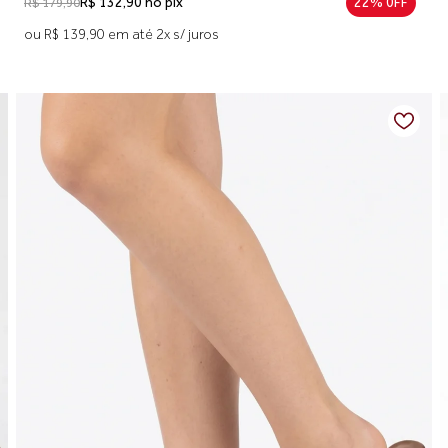
R$ 132,90 no pix
22% 0FF
R$ 179,90
ou R$ 139,90 em até 2x s/ juros