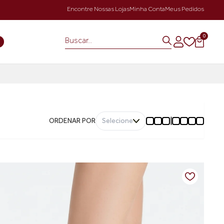
Encontre Nossas Lojas
Minha Conta
Meus Pedidos
0
S
|
ORDENAR POR
Selecione