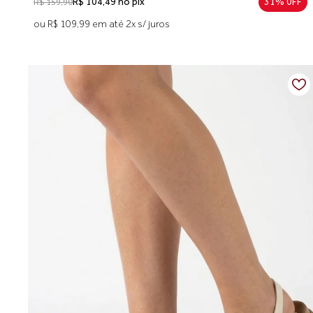
R$ 104,49 no pix
31% 0FF
R$ 159,90
ou R$ 109,99 em até 2x s/ juros