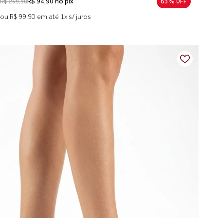
R$ 94,90 no pix
63% 0FF
R$ 269,90
ou R$ 99,90 em até 1x s/ juros