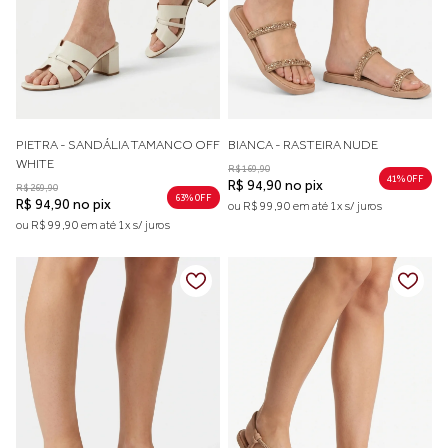
PIETRA - SANDÁLIA TAMANCO OFF
BIANCA - RASTEIRA NUDE
WHITE
R$ 169,90
41% 0FF
R$ 94,90 no pix
R$ 269,90
63% 0FF
R$ 94,90 no pix
ou R$ 99,90 em até 1x s/ juros
ou R$ 99,90 em até 1x s/ juros