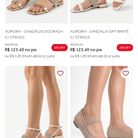
AURORA - SANDÁLIA DOURADA
AURORA - SANDÁLIA OFF WHITE
C/ STRASS
C/ STRASS
R$ 199,90
R$ 199,90
35% 0FF
35% 0FF
R$ 123,40 no pix
R$ 123,40 no pix
ou R$ 129,90 em até 2x s/ juros
ou R$ 129,90 em até 2x s/ juros