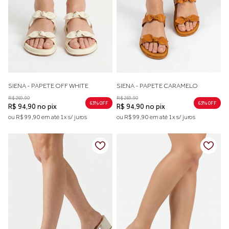
SIENA - PAPETE OFF WHITE
SIENA - PAPETE CARAMELO
R$ 269,90
R$ 269,90
63% 0FF
63% 0FF
R$ 94,90 no pix
R$ 94,90 no pix
ou R$ 99,90 em até 1x s/ juros
ou R$ 99,90 em até 1x s/ juros