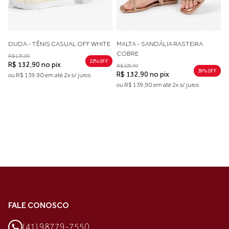
DUDA - TÊNIS CASUAL OFF WHITE
MALTA - SANDÁLIA RASTEIRA
COBRE
R$ 179,90
22% 0FF
R$ 132,90 no pix
R$ 229,90
39% 0FF
R$ 132,90 no pix
ou R$ 139,90 em até 2x s/ juros
ou R$ 139,90 em até 2x s/ juros
FALE CONOSCO
(41) 98779-7550