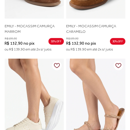
EMILY - MOCASSIM CAMURÇA
EMILY - MOCASSIM CAMURÇA
MARROM
CARAMELO
R$ 199,90
R$ 199,90
30% 0FF
30% 0FF
R$ 132,90 no pix
R$ 132,90 no pix
ou R$ 139,90 em até 2x s/ juros
ou R$ 139,90 em até 2x s/ juros