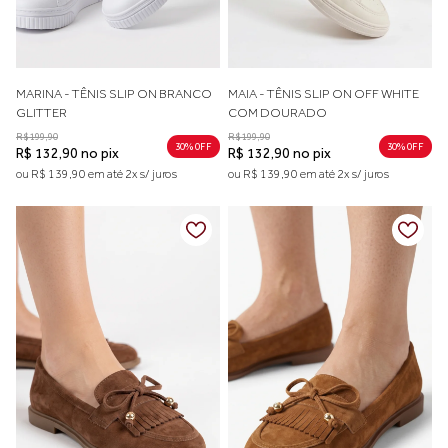
MARINA - TÊNIS SLIP ON BRANCO
MAIA - TÊNIS SLIP ON OFF WHITE
GLITTER
COM DOURADO
R$ 199,90
R$ 199,90
30% 0FF
30% 0FF
R$ 132,90 no pix
R$ 132,90 no pix
ou R$ 139,90 em até 2x s/ juros
ou R$ 139,90 em até 2x s/ juros