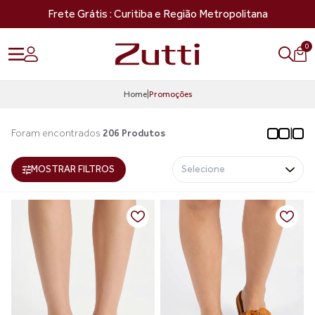
Frete Grátis : Curitiba e Região Metropolitana
0
Home
|
Promoções
|
Foram encontrados
206 Produtos
MOSTRAR FILTROS
Selecione