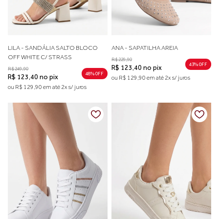
LILA - SANDÁLIA SALTO BLOCO
ANA - SAPATILHA AREIA
OFF WHITE C/ STRASS
R$ 229,90
43% 0FF
R$ 123,40 no pix
R$ 249,90
48% 0FF
R$ 123,40 no pix
ou R$ 129,90 em até 2x s/ juros
ou R$ 129,90 em até 2x s/ juros