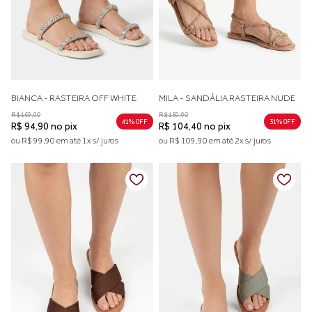
BIANCA - RASTEIRA OFF WHITE
MILA - SANDÁLIA RASTEIRA NUDE
R$ 169,90
R$ 159,90
41% 0FF
31% 0FF
R$ 94,90 no pix
R$ 104,40 no pix
ou R$ 99,90 em até 1x s/ juros
ou R$ 109,90 em até 2x s/ juros