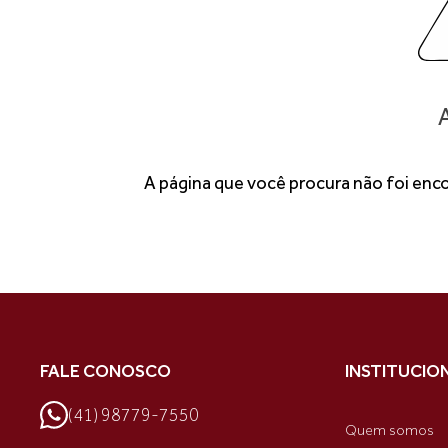
A
A página que você procura não foi enc
FALE CONOSCO
INSTITUCIO
(41) 98779-7550
Quem somos